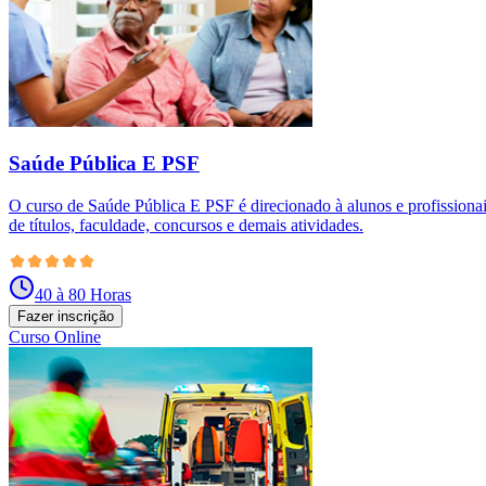
Saúde Pública E PSF
O curso de Saúde Pública E PSF é direcionado à alunos e profissiona
de títulos, faculdade, concursos e demais atividades.
40 à 80 Horas
Fazer inscrição
Curso Online