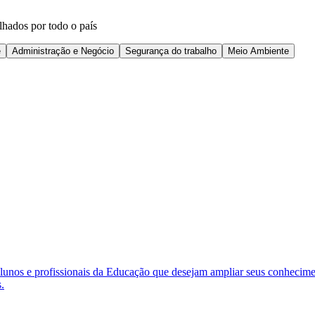
lhados por todo o país
e
Administração e Negócio
Segurança do trabalho
Meio Ambiente
nos e profissionais da Educação que desejam ampliar seus conheciment
.