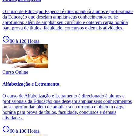
O curso de Educação Especial é direcionado à alunos e profissionais
da Educação que desejam ampliar seus conhecimentos ou se
aprofundar, além de ampliar seu currículo e obterem carga horária
para prova de títulos, faculdade, concursos e demais atividades.
80 à 120 Horas
Curso Online
Alfabetização e Letramento
O curso de Alfabetização e Letramento é direcionado à alunos e
profissionais da Educação que desejam ampliar seus conhecimentos
ou se aprofundar, além de ampliar seu currículo e obterem carga
horária para prova de títulos, faculdade, concursos e demais
atividades.
60 à 100 Horas