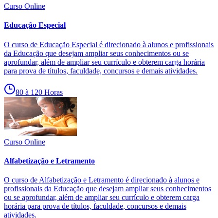
Curso Online
Educação Especial
O curso de Educação Especial é direcionado à alunos e profissionais
da Educação que desejam ampliar seus conhecimentos ou se
aprofundar, além de ampliar seu currículo e obterem carga horária
para prova de títulos, faculdade, concursos e demais atividades.
80 à 120 Horas
Curso Online
Alfabetização e Letramento
O curso de Alfabetização e Letramento é direcionado à alunos e
profissionais da Educação que desejam ampliar seus conhecimentos
ou se aprofundar, além de ampliar seu currículo e obterem carga
horária para prova de títulos, faculdade, concursos e demais
atividades.